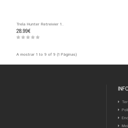
Trela Hunter Retreivier 1..
28.99€
A mostrar 1 to 9 of 9 (1 Páginas)
INF
Ter
Pol
En
Me