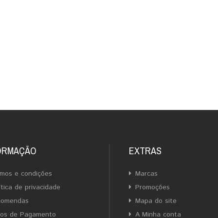
ORMAÇÃO
EXTRAS
mos e condições
Marcas
ítica de privacidade
Promoções
comendas
Mapa do site
ios de Pagamento
A Minha conta