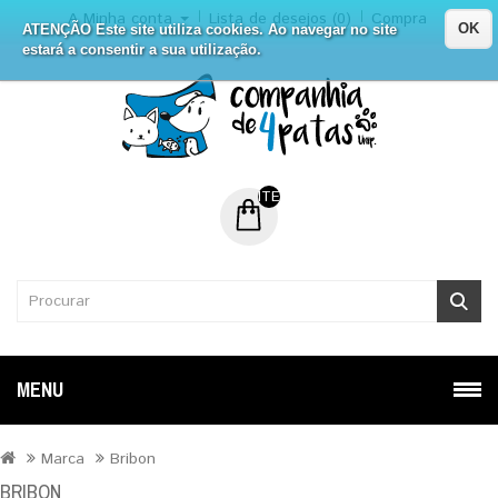
A Minha conta
Lista de desejos (0)
Compra
OK
ATENÇÃO Este site utiliza cookies. Ao navegar no site
estará a consentir a sua utilização.
ITEM (NS) DE 0 - 0.00€
MENU
Marca
Bribon
BRIBON