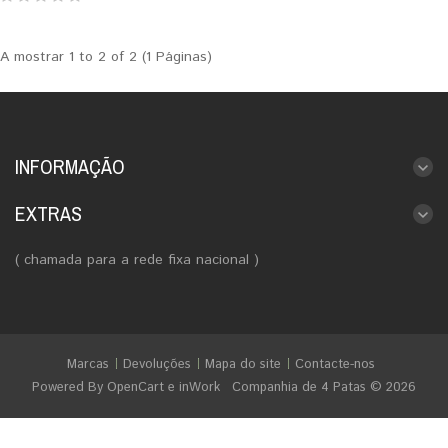
A mostrar 1 to 2 of 2 (1 Páginas)
INFORMAÇÃO
EXTRAS
( chamada para a rede fixa nacional )
Marcas
Devoluções
Mapa do site
Contacte-nos
Powered By
OpenCart
e
inWork
Companhia de 4 Patas © 2026