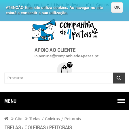
A Minha conta
Lista de desejos (0)
Compra
OK
ATENÇÃO Este site utiliza cookies. Ao navegar no site
estará a consentir a sua utilização.
APOIO AO CLIENTE
lojaonline@companhiade4patas.pt
ITEM (NS) DE 0 - 0.00€
MENU
Cão
Trelas / Coleiras / Peitorais
TRELAS / COLEIRAS / PEITORAIS