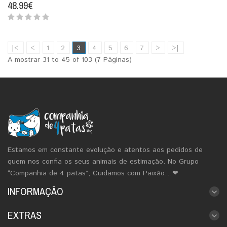
48.99€
|<
<
1
2
3
4
5
6
7
>
>|
A mostrar 31 to 45 of 103 (7 Páginas)
Estamos em constante evolução e atentos aos pedidos de
quem nos confia os seus animais de estimação. No Grupo
“Companhia de 4 patas”, Cuidamos com Paixão…❤
INFORMAÇÃO
EXTRAS