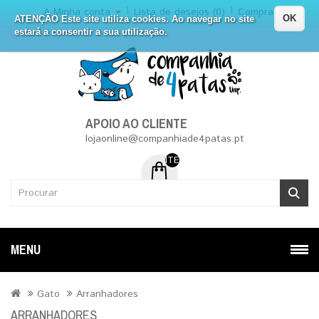
A Minha conta
Lista de desejos (0)
Compra
OK
ATENÇÃO Este site utiliza cookies. Ao navegar no site
estará a consentir a sua utilização.
APOIO AO CLIENTE
lojaonline@companhiade4patas.pt
ITEM (NS) DE 0 - 0.00€
MENU
Gato
Arranhadores
ARRANHADORES