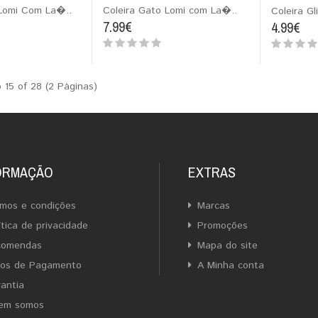
 Lomi Com La�..
Coleira Gato Lomi com La�..
Coleira Gl
7.99€
4.99€
o 15 of 28 (2 Páginas)
ORMAÇÃO
EXTRAS
mos e condições
Marcas
ítica de privacidade
Promoções
comendas
Mapa do site
ios de Pagamento
A Minha conta
antia
em somos