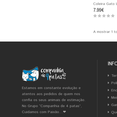
Coleira Gato
7.99€
A mostrar 1 t
INF
Ter
Pol
Estamos em constante evolução e
En
atentos aos pedidos de quem nos
Me
confia os seus animais de estimação.
Gar
No Grupo “Companhia de 4 patas”,
Cuidamos com Paixão…❤
Qu