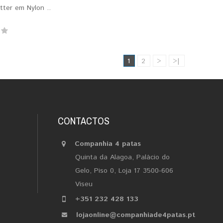
itter em Nylon ..
1
2
>
>|
CONTACTOS
Companhia 4 patas
Quinta da Alagoa, Palácio do
Gelo, Piso 0, Loja 17 3500-606
Viseu
+351 232 428 133
lojaonline@companhiade4patas.pt