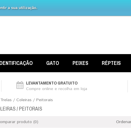
tir a sua utilização.
IDENTIFICAÇÃO
GATO
PEIXES
RÉPTEIS
LEVANTAMENTO GRATUITO
Compre online e recolha em loja
Trelas / Coleiras / Peitorais
LEIRAS / PEITORAIS
omparar produto (0)
Ordenar