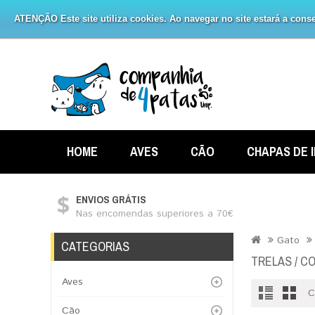
ATENÇÃO Este site utiliza cookies. Ao navegar no site estará a consen
HOME
AVES
CÃO
CHAPAS DE 
ENVIOS GRÁTIS
Nas encomendas superiores a 70€
Gato
CATEGORIAS
TRELAS / CO
Aves
C
Cão