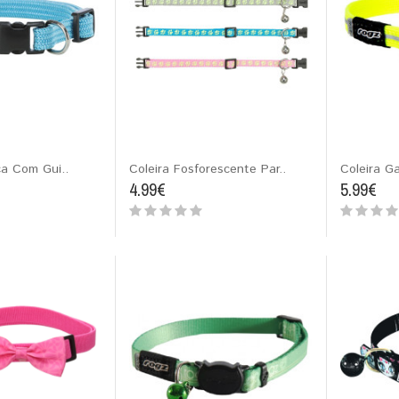
ca Com Gui..
Coleira Fosforescente Par..
Coleira Ga
4.99€
5.99€