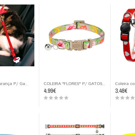
urança P/ Ga..
COLEIRA "FLORES" P/ GATOS..
Coleira c
4.99€
3.48€