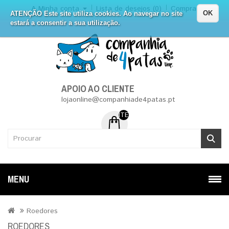
A Minha conta
Lista de desejos (0)
Compra
OK
ATENÇÃO Este site utiliza cookies. Ao navegar no site
estará a consentir a sua utilização.
APOIO AO CLIENTE
lojaonline@companhiade4patas.pt
ITEM (NS) DE 0 - 0.00€
MENU
Roedores
ROEDORES