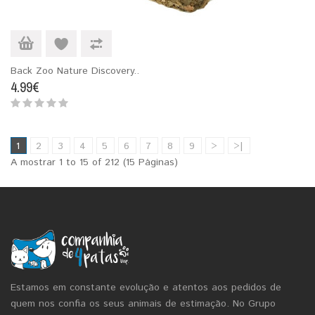
Back Zoo Nature Discovery..
4.99€
1
2
3
4
5
6
7
8
9
>
>|
A mostrar 1 to 15 of 212 (15 Páginas)
Estamos em constante evolução e atentos aos pedidos de
quem nos confia os seus animais de estimação. No Grupo