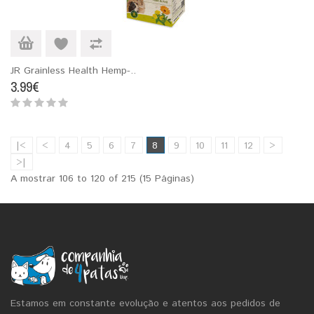
JR Grainless Health Hemp-..
3.99€
|<
<
4
5
6
7
8
9
10
11
12
>
>|
A mostrar 106 to 120 of 215 (15 Páginas)
Estamos em constante evolução e atentos aos pedidos de