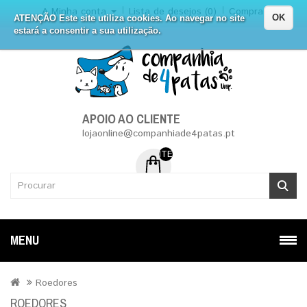
A Minha conta
Lista de desejos (0)
Compra
OK
ATENÇÃO Este site utiliza cookies. Ao navegar no site
estará a consentir a sua utilização.
APOIO AO CLIENTE
lojaonline@companhiade4patas.pt
ITEM (NS) DE 0 - 0.00€
MENU
Roedores
ROEDORES