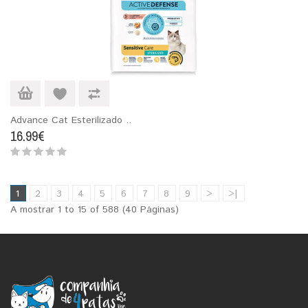
Advance Cat Esterilizado ..
16.99€
1
2
3
4
5
6
7
8
9
>
>|
A mostrar 1 to 15 of 588 (40 Páginas)