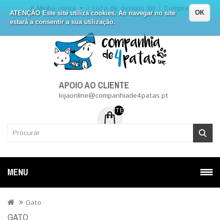
A Minha conta
Lista de desejos (0)
Compra
OK
ATENÇÃO Este site utiliza cookies. Ao navegar no site
estará a consentir a sua utilização.
APOIO AO CLIENTE
lojaonline@companhiade4patas.pt
ITEM (NS) DE 0 - 0.00€
MENU
Gato
GATO