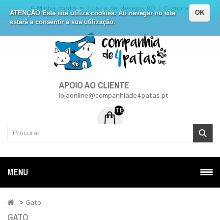
A Minha conta
Lista de desejos (0)
Compra
OK
ATENÇÃO Este site utiliza cookies. Ao navegar no site
estará a consentir a sua utilização.
APOIO AO CLIENTE
lojaonline@companhiade4patas.pt
ITEM (NS) DE 0 - 0.00€
MENU
Gato
GATO