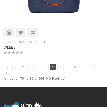
Bull Pets Alpha Cat Dog B..
34.99€
|<
<
2
3
4
5
6
7
8
9
10
>
>|
A mostrar 76 to 90 of 589 (40 Páginas)