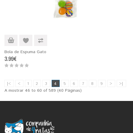
Bola de Espuma Gato
3.99€
|<
<
1
2
3
4
5
6
7
8
9
>
>|
A mostrar 46 to 60 of 589 (40 Páginas)