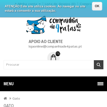
A Minha conta
Lista de desejos (0)
Compra
OK
ATENÇÃO Este site utiliza cookies. Ao navegar no site
estará a consentir a sua utilização.
APOIO AO CLIENTE
lojaonline@companhiade4patas.pt
ITEM (NS) DE 0 - 0.00€
MENU
Gato
GATO