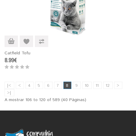
Catfield Tofu
8.99€
|<
<
4
5
6
7
8
9
10
11
12
>
>|
A mostrar 106 to 120 of 589 (40 Páginas)