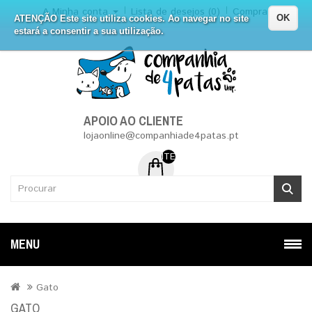
A Minha conta
Lista de desejos (0)
Compra
OK
ATENÇÃO Este site utiliza cookies. Ao navegar no site
estará a consentir a sua utilização.
APOIO AO CLIENTE
lojaonline@companhiade4patas.pt
ITEM (NS) DE 0 - 0.00€
MENU
Gato
GATO