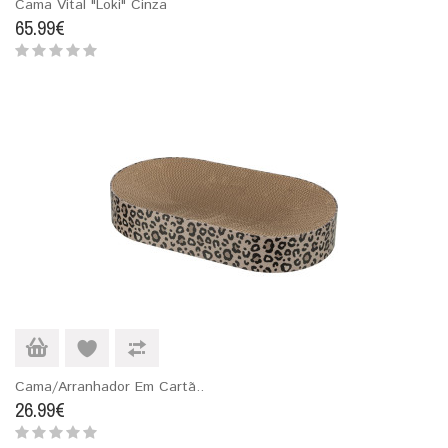
Cama Vital "Loki" Cinza
65.99€
Cama/Arranhador Em Cartã..
26.99€