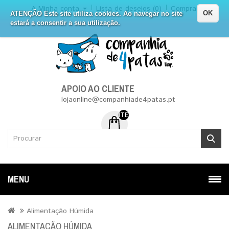
A Minha conta
Lista de desejos (0)
Compra
OK
ATENÇÃO Este site utiliza cookies. Ao navegar no site
estará a consentir a sua utilização.
APOIO AO CLIENTE
lojaonline@companhiade4patas.pt
ITEM (NS) DE 0 - 0.00€
MENU
Alimentação Húmida
ALIMENTAÇÃO HÚMIDA