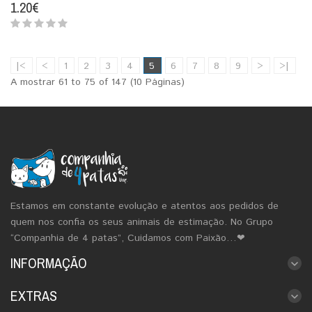
1.20€
|<
<
1
2
3
4
5
6
7
8
9
>
>|
A mostrar 61 to 75 of 147 (10 Páginas)
Estamos em constante evolução e atentos aos pedidos de
quem nos confia os seus animais de estimação. No Grupo
“Companhia de 4 patas”, Cuidamos com Paixão…❤
INFORMAÇÃO
EXTRAS