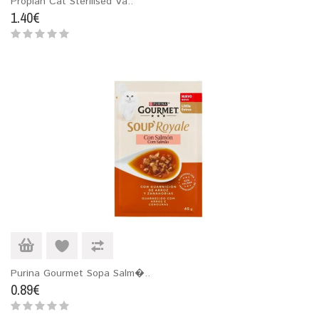
Proplan Cat Sterilised Va..
1.40€
Purina Gourmet Sopa Salm�..
0.89€