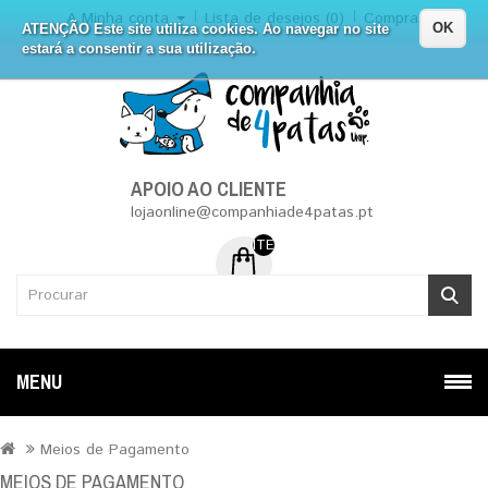
A Minha conta
Lista de desejos (0)
Compra
OK
ATENÇÃO Este site utiliza cookies. Ao navegar no site
estará a consentir a sua utilização.
APOIO AO CLIENTE
lojaonline@companhiade4patas.pt
ITEM (NS) DE 0 - 0.00€
MENU
Meios de Pagamento
MEIOS DE PAGAMENTO