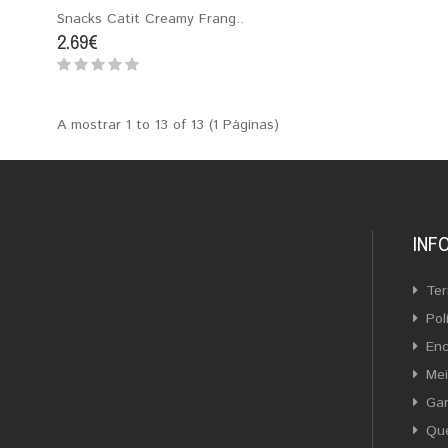
Snacks Catit Creamy Frang..
2.69€
A mostrar 1 to 13 of 13 (1 Páginas)
INF
Ter
Pol
En
Me
Gar
Qu