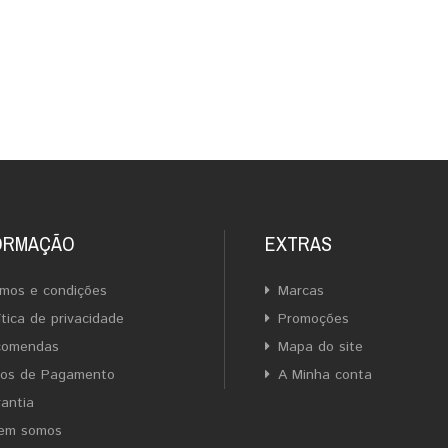
ORMAÇÃO
EXTRAS
mos e condições
Marcas
ítica de privacidade
Promoções
comendas
Mapa do site
ios de Pagamento
A Minha conta
antia
em somos