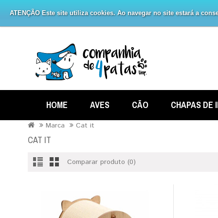
ATENÇÃO Este site utiliza cookies. Ao navegar no site estará a consen
HOME
AVES
CÃO
CHAPAS DE 
Marca
Cat it
CAT IT
Comparar produto (0)