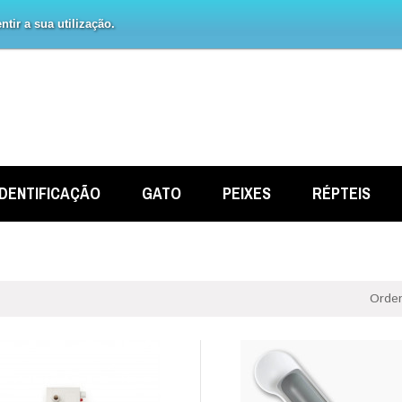
tir a sua utilização.
IDENTIFICAÇÃO
GATO
PEIXES
RÉPTEIS
Orden