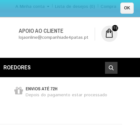
A Minha conta
Lista de desejos (0)
Compra
OK
ITEM (NS) DE 0
APOIO AO CLIENTE
lojaonline@companhiade4patas.pt
ROEDORES
ENVIOS ATÉ 72H
Depois do pagamento estar processado