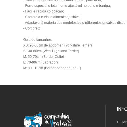
- Também pode ser usado como peitoral para trela;
- Forro especial e totalmente ajustável no peito e barriga;
- Fácil e rápida colocação;
- Com trela curta totalmente ajustável;
- Adaptável à maioria dos modelos auto
(diferentes encaixes dispo
- Cor: preto.
Guia de tamanhos:
XS: 20-50cm de abdómen
(Yorkshire Terrier)
S: 30-60cm
(West Hightland Terrier)
M: 50-70cm
(Border Colie)
L: 70-90cm
(Labrador)
M: 80-110cm
(Berner Sennenhund,...)
INF
Ter