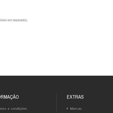
níveis em separado);
ORMAÇÃO
EXTRAS
mos e condições
Marcas