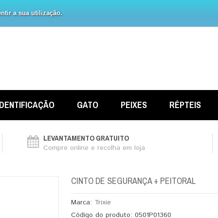
tir a sua utilização.
IDENTIFICAÇÃO
GATO
PEIXES
RÉPTEIS
LEVANTAMENTO GRATUITO
Compre online e recolha em loja
CINTO DE SEGURANÇA + PEITORAL
Marca:
Trixie
Código do produto:
0501P01360