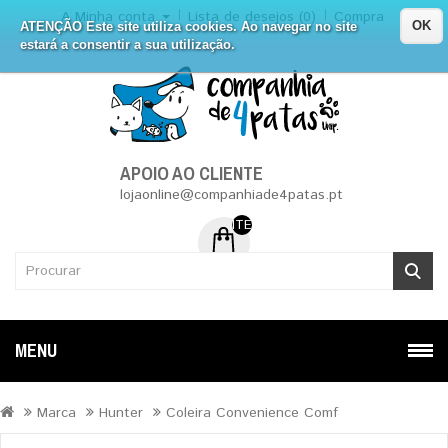
A Minha conta
Lista de desejos (0)
Compra
OK
ATENÇÃO Este site utiliza cookies. Ao navegar no site
estará a consentir a sua utilização.
APOIO AO CLIENTE
lojaonline@companhiade4patas.pt
ITEM (NS) DE 0 - 0.00€
MENU
Marca
Hunter
Coleira Convenience Comf