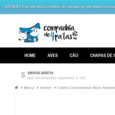
ATENÇÃO Este site utiliza cookies. Ao navegar no site estará a consen
HOME
AVES
CÃO
CHAPAS DE 
ENVIOS GRÁTIS
Nas encomendas superiores a 70€
Marca
Hunter
Coleira Convenience Neon Amarel