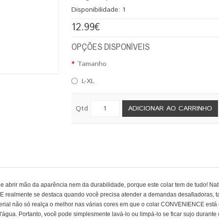
Disponibilidade:
1
12.99€
OPÇÕES DISPONÍVEIS
Tamanho
L-XL
Qtd
ADICIONAR AO CARRINHO
brir mão da aparência nem da durabilidade, porque este colar tem de tudo! Nat
 realmente se destaca quando você precisa atender a demandas desafiadoras, tal
aterial não só realça o melhor nas várias cores em que o colar CONVENIENCE est
gua. Portanto, você pode simplesmente lavá-lo ou limpá-lo se ficar sujo durante 