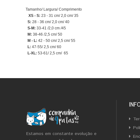
Tamanho/ Largura/ Comprimento
XS - S:
23 - 31 cm/ 2,0 cm/ 35
S:
28 - 36 cm/ 2,0 cm/ 40
S-M:
33-41 /2,0 cm /45
M:
38-46 /2,5 cm/ 50
M - L:
42 - 50 cm/ 2,5 cm/ 55
L:
47-55/ 2,5 cm/ 60
L-XL:
53-61/ 2,5 cm/ 65
INF
Ter
Pol
Estamos em constante evolução e
En