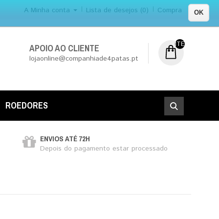
A Minha conta
Lista de desejos (0)
Compra
OK
ITEM (NS) DE 0
APOIO AO CLIENTE
lojaonline@companhiade4patas.pt
ROEDORES
ENVIOS ATÉ 72H
Depois do pagamento estar processado