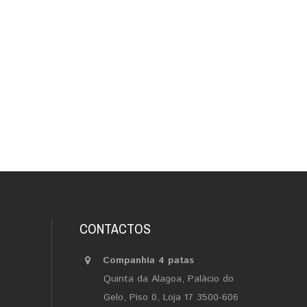
CONTACTOS
Companhia 4 patas
Quinta da Alagoa, Palácio do
Gelo, Piso 0, Loja 17 3500-606