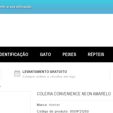
tir a sua utilização.
IDENTIFICAÇÃO
GATO
PEIXES
RÉPTEIS
LEVANTAMENTO GRATUITO
Compre online e recolha em loja
o
COLEIRA CONVENIENCE NEON AMARELO
Marca:
Hunter
Código do produto:
0501P21250