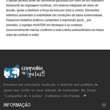
O ajuste perfeito pode ser facilmente garantido por meio de um regulador
deslizante de regulagem contínua. Um sistema integrado de alívio de
tensão, ajuda a distribuir a força da trela por toda a coleira. Elementos
refletivos aumentam a visibilidade em condições de baixa luminosidade.
Pequenos detalhes práticos completam a impressão geral _ por
exemplo, o logotipo HUNTER em destaque e as costuras
excecionalmente macias conferem a esta coleira extraordinária um toque
extra de conforto e estilo.
Estamos em constante evolução e atentos aos pedidos de
quem nos confia os seus animais de estimação. No Grupo
“Companhia de 4 patas”, Cuidamos com Paixão…❤
INFORMAÇÃO