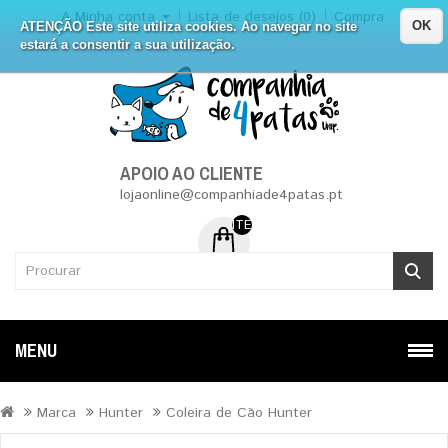
A Minha conta
Lista de desejos (0)
Compra
OK
ATENÇÃO Este site utiliza cookies. Ao navegar no site
estará a consentir a sua utilização.
APOIO AO CLIENTE
lojaonline@companhiade4patas.pt
ITEM (NS) DE 0 - 0.00€
MENU
Marca
Hunter
Coleira de Cão Hunter