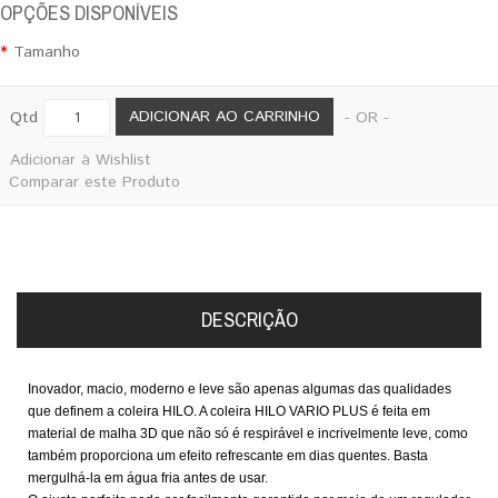
OPÇÕES DISPONÍVEIS
Tamanho
ADICIONAR AO CARRINHO
Qtd
- OR -
Adicionar à Wishlist
Comparar este Produto
DESCRIÇÃO
Inovador, macio, moderno e leve são apenas algumas das qualidades
que definem a coleira HILO. A coleira HILO VARIO PLUS é feita em
material de malha 3D que não só é respirável e incrivelmente leve, como
também proporciona um efeito refrescante em dias quentes. Basta
mergulhá-la em água fria antes de usar.