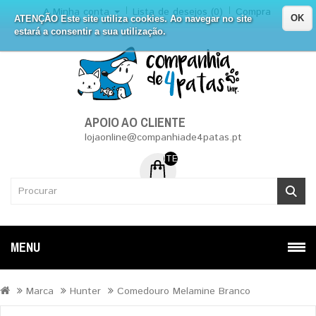
A Minha conta
Lista de desejos (0)
Compra
OK
ATENÇÃO Este site utiliza cookies. Ao navegar no site
estará a consentir a sua utilização.
APOIO AO CLIENTE
lojaonline@companhiade4patas.pt
ITEM (NS) DE 0 - 0.00€
MENU
Marca
Hunter
Comedouro Melamine Branco