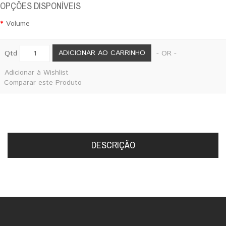
OPÇÕES DISPONÍVEIS
Volume
ADICIONAR AO CARRINHO
Qtd
- OR -
Adicionar à Wishlist
Comparar este Produto
DESCRIÇÃO