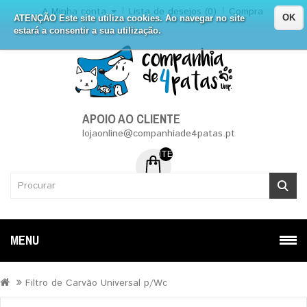
A Minha conta
Lista de desejos (0)
Compra
OK
ATENÇÃO Este site utiliza cookies. Ao navegar no site
estará a consentir a sua utilização.
APOIO AO CLIENTE
lojaonline@companhiade4patas.pt
ITEM (NS) DE 0 - 0.00€
MENU
Filtro de Carvão Universal p/Wc