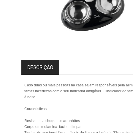
DESCRIÇÃO
Caso duas ou mais pessoas na casa sejam responsáveis pela alime
tantas incertezas com o seu indicador amigável. O indicador do t
à noite.
Carateristicas:
Resistente a choques e arranhões
Corpo em melamina: fácil de limpar
Tigelas de aço inoxidável _ fáceis de limpar e laváveis ??na máqui