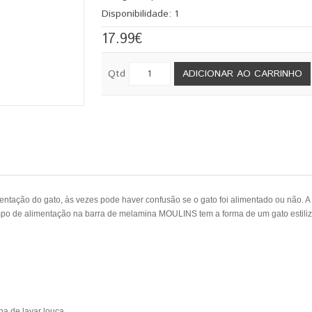
Disponibilidade:
1
17.99€
Qtd
ADICIONAR AO CARRINHO
ntação do gato, às vezes pode haver confusão se o gato foi alimentado ou não. 
empo de alimentação na barra de melamina MOULINS tem a forma de um gato estiliza
na de lavar louça