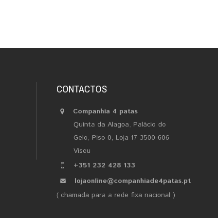
CONTACTOS
Companhia 4 patas
Quinta da Alagoa, Palácio do
Gelo, Piso 0, Loja 17 3500-606
Viseu
+351 232 428 133
lojaonline@companhiade4patas.pt
( chamada para a rede fixa nacional )