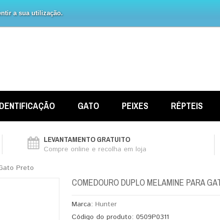
tir a sua utilização.
IDENTIFICAÇÃO
GATO
PEIXES
RÉPTEIS
LEVANTAMENTO GRATUITO
Compre online e recolha em loja
Gato Preto
COMEDOURO DUPLO MELAMINE PARA GA
Marca:
Hunter
Código do produto:
0509P0311