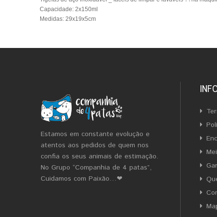
Capacidade: 2x150ml
Medidas: 29x19x5cm
INF
Ter
Pol
Estamos em constante evolução e
En
atentos aos pedidos de quem nos
Me
confia os seus animais de estimação.
Gar
No Grupo “Companhia de 4 patas”,
Cuidamos com Paixão…❤
Qu
Co
Map