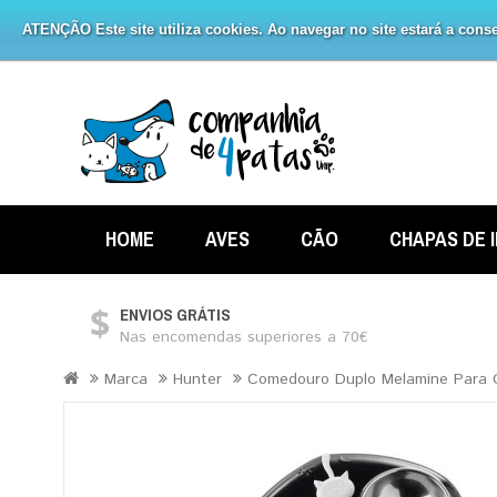
ATENÇÃO Este site utiliza cookies. Ao navegar no site estará a consen
HOME
AVES
CÃO
CHAPAS DE 
ENVIOS GRÁTIS
Nas encomendas superiores a 70€
Marca
Hunter
Comedouro Duplo Melamine Para 