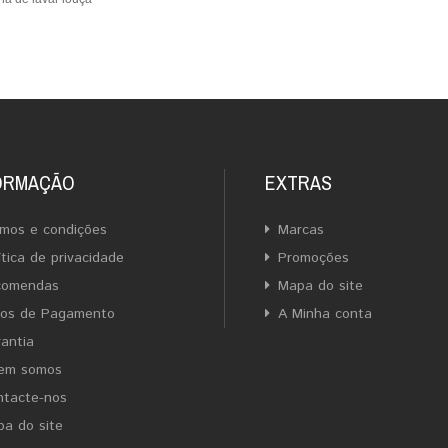
ORMAÇÃO
EXTRAS
mos e condições
Marcas
ítica de privacidade
Promoções
comendas
Mapa do site
ios de Pagamento
A Minha conta
antia
em somos
ntacte-nos
a do site