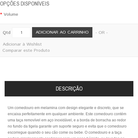
OPÇÕES DISPONÍVEIS
Volume
ADICIONAR AO CARRINHO
Qtd
- OR -
Adicionar à Wishlist
Comparar este Produto
DESCRIÇÃO
Um comedouro em melamina com design elegante e discreto, que se
encaixa perfeitamente em qualquer ambiente. Este comedouro contém
uma taça removível em aço inoxidável, e a borda de borracha ao redor
no fundo da tigela garante um suporte seguro e evita que o comedouro
escorregue quando o seu cão come ou bebe. O comedouro e a taça