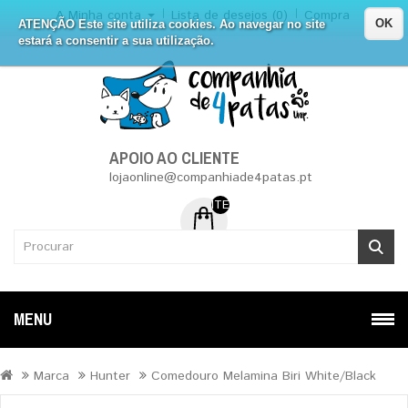
A Minha conta
Lista de desejos (0)
Compra
OK
ATENÇÃO Este site utiliza cookies. Ao navegar no site
estará a consentir a sua utilização.
APOIO AO CLIENTE
lojaonline@companhiade4patas.pt
ITEM (NS) DE 0 - 0.00€
MENU
Marca
Hunter
Comedouro Melamina Biri White/Black