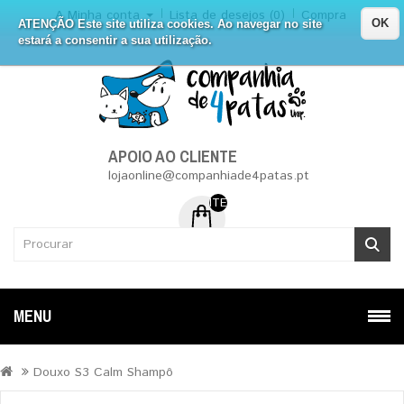
A Minha conta
Lista de desejos (0)
Compra
OK
ATENÇÃO Este site utiliza cookies. Ao navegar no site
estará a consentir a sua utilização.
APOIO AO CLIENTE
lojaonline@companhiade4patas.pt
ITEM (NS) DE 0 - 0.00€
MENU
Douxo S3 Calm Shampô