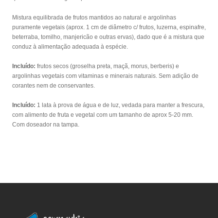
Mistura equilibrada de frutos mantidos ao natural e argolinhas
puramente vegetais
(aprox. 1 cm de diâmetro c/ frutos, luzerna, espinafre,
beterraba, tomilho, manjericão e outras ervas), dado que é a mistura que
conduz à alimentação adequada à espécie.
Incluído:
frutos secos
(groselha preta, maçã, morus, berberis) e
argolinhas vegetais com vitaminas e minerais naturais. Sem adição de
corantes nem de conservantes.
Incluído:
1 lata à prova de água e de luz, vedada para manter a frescura,
com alimento de fruta e vegetal com um tamanho de aprox 5-20 mm.
Com doseador na tampa.