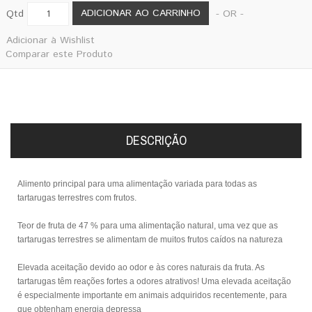
ADICIONAR AO CARRINHO
Qtd
- OR -
Adicionar à Wishlist
Comparar este Produto
DESCRIÇÃO
Alimento principal para uma alimentação variada para todas as
tartarugas terrestres com frutos.
Teor de fruta de 47 % para uma alimentação natural, uma vez que as
tartarugas terrestres se alimentam de muitos frutos caídos na natureza
Elevada aceitação devido ao odor e às cores naturais da fruta. As
tartarugas têm reações fortes a odores atrativos! Uma elevada aceitação
é especialmente importante em animais adquiridos recentemente, para
que obtenham energia depressa