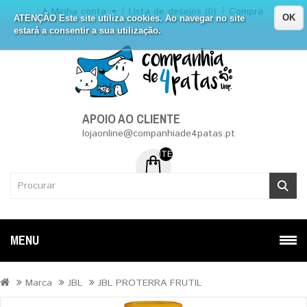
A Minha conta
Lista de desejos (0)
Compra
OK
ATENÇÃO Este site utiliza cookies. Ao navegar no site
estará a consentir a sua utilização.
APOIO AO CLIENTE
lojaonline@companhiade4patas.pt
ITEM (NS) DE 0 - 0.00€
MENU
Marca
JBL
JBL PROTERRA FRUTIL