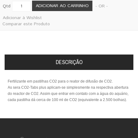
ADICIONAR AO CARRINHO
Qtd
- OR -
Adicionar à Wishlist
Comparar este Produto
DESCRIÇÃO
Fertilizante em pastilhas CO2 para o reator de difusão de CO2.
As sera CO2-Tabs plus aplicam-se simplesmente na respectiva abertura
do reactor de CO2. Assim que entrar em contato com a água do aquário,
cada pastilha dá cerca de 100 ml de CO2
(equivalente a 2.500 bolhas).