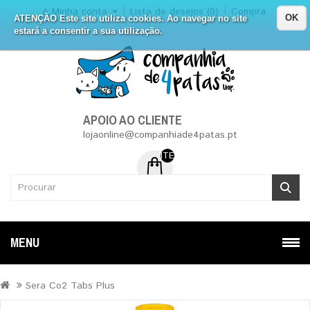
A Minha conta
Lista de desejos (0)
Compra
OK
ATENÇÃO Este site utiliza cookies. Ao navegar no site
estará a consentir a sua utilização.
APOIO AO CLIENTE
lojaonline@companhiade4patas.pt
ITEM (NS) DE 0 - 0.00€
MENU
Sera Co2 Tabs Plus