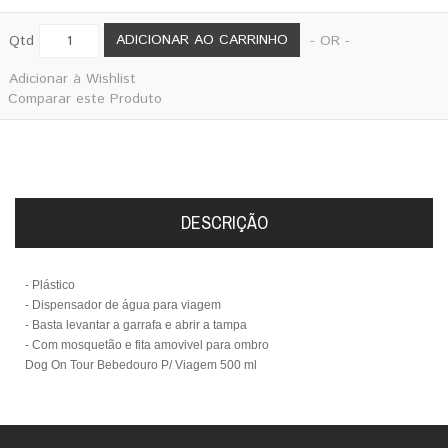
ADICIONAR AO CARRINHO
Qtd
- OR -
Adicionar à Wishlist
Comparar este Produto
DESCRIÇÃO
- Plástico
- Dispensador de água para viagem
- Basta levantar a garrafa e abrir a tampa
- Com mosquetão e fita amovivel para ombro
Dog On Tour Bebedouro P/ Viagem 500 ml