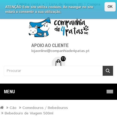
A Minha conta
Lista de desejos (0)
Compra
OK
ATENÇÃO Este site utiliza cookies. Ao navegar no site
estará a consentir a sua utilização.
APOIO AO CLIENTE
lojaonline@companhiade4patas.pt
ITEM (NS) DE 0 - 0.00€
MENU
Cão
Comedouros / Bebedouros
Bebedouro de Viagem 500ml