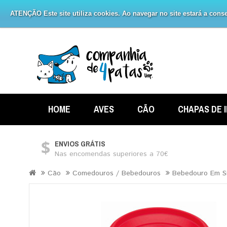
ATENÇÃO Este site utiliza cookies. Ao navegar no site estará a consen
HOME
AVES
CÃO
CHAPAS DE 
ENVIOS GRÁTIS
Nas encomendas superiores a 70€
Cão
Comedouros / Bebedouros
Bebedouro Em Si