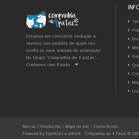
INF
Ter
Pol
Estamos em constante evolução e
En
atentos aos pedidos de quem nos
Me
confia os seus animais de estimação.
Gar
No Grupo “Companhia de 4 patas”,
Cuidamos com Paixão…❤
Qu
Co
Map
Liv
Marcas
Devoluções
Mapa do site
Contacte-nos
Powered By
OpenCart
e
inWork
Companhia de 4 Patas © 20