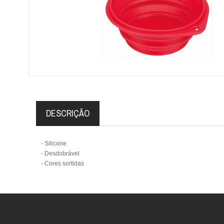
DESCRIÇÃO
- Silicone
- Desdobrável
- Cores sortidas