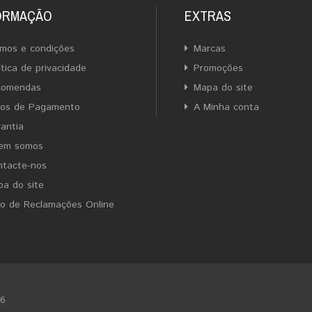
ORMAÇÃO
EXTRAS
mos e condições
Marcas
ítica de privacidade
Promoções
comendas
Mapa do site
ios de Pagamento
A Minha conta
antia
em somos
ntacte-nos
a do site
ro de Reclamações Online
26