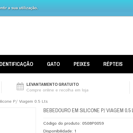
tir a sua utilização.
IDENTIFICAÇÃO
GATO
PEIXES
RÉPTEIS
LEVANTAMENTO GRATUITO
Compre online e recolha em loja
licone P/ Viagem 0.5 Lts
BEBEDOURO EM SILICONE P/ VIAGEM 0.5 
Código do produto:
0508P0059
Disponibilidade:
1