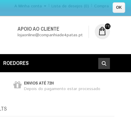
A Minha conta
Lista de desejos (0)
Compra
OK
ITEM (NS) DE 0
APOIO AO CLIENTE
lojaonline@companhiade4patas.pt
ROEDORES
ENVIOS ATÉ 72H
Depois do pagamento estar processado
LTS