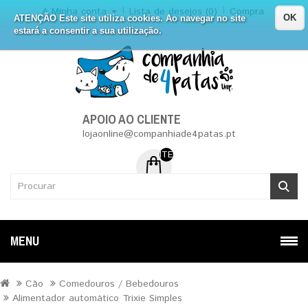
A Minha conta
Lista de desejos (0)
Compra
OK
ATENÇÃO Este site utiliza cookies. Ao navegar no site
estará a consentir a sua utilização.
APOIO AO CLIENTE
lojaonline@companhiade4patas.pt
ITEM (NS) DE 0 - 0.00€
MENU
Cão
Comedouros / Bebedouros
Alimentador automático Trixie Simples