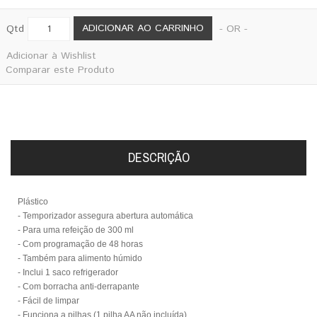
ADICIONAR AO CARRINHO
Qtd
- OR -
Adicionar à Wishlist
Comparar este Produto
DESCRIÇÃO
Plástico
- Temporizador assegura abertura automática
- Para uma refeição de 300 ml
- Com programação de 48 horas
- Também para alimento húmido
- Inclui 1 saco refrigerador
- Com borracha anti-derrapante
- Fácil de limpar
- Funciona a pilhas
(1 pilha AA não incluída)