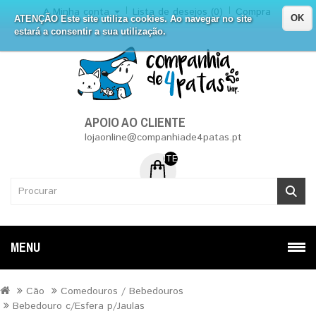
A Minha conta
Lista de desejos (0)
Compra
OK
ATENÇÃO Este site utiliza cookies. Ao navegar no site
estará a consentir a sua utilização.
APOIO AO CLIENTE
lojaonline@companhiade4patas.pt
ITEM (NS) DE 0 - 0.00€
MENU
Cão
Comedouros / Bebedouros
Bebedouro c/Esfera p/Jaulas