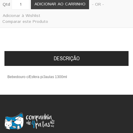
ADICIONAR AO CARRINHO
Qtd
- OR -
Adicionar à Wishlist
Comparar este Produto
DESCRIÇÃO
Bebedouro c/Esfera p/Jaulas 1300ml