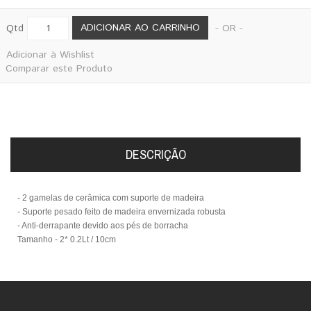
ADICIONAR AO CARRINHO
Qtd
- OR -
Adicionar à Wishlist
Comparar este Produto
DESCRIÇÃO
- 2 gamelas de cerâmica com suporte de madeira
- Suporte pesado feito de madeira envernizada robusta
- Anti-derrapante devido aos pés de borracha
Tamanho - 2* 0.2Lt / 10cm