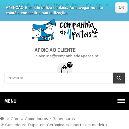
A Minha conta
Lista de desejos (0)
Compra
OK
ATENÇÃO Este site utiliza cookies. Ao navegar no site
estará a consentir a sua utilização.
APOIO AO CLIENTE
lojaonline@companhiade4patas.pt
ITEM (NS) DE 0 - 0.00€
MENU
Cão
Comedouros / Bebedouros
Comedouro Duplo em Cerâmica c/suporte em madeira