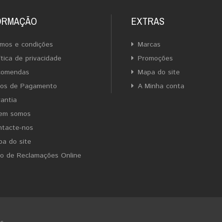
ORMAÇÃO
EXTRAS
mos e condições
Marcas
ítica de privacidade
Promoções
comendas
Mapa do site
ios de Pagamento
A Minha conta
antia
em somos
ntacte-nos
a do site
ro de Reclamações Online