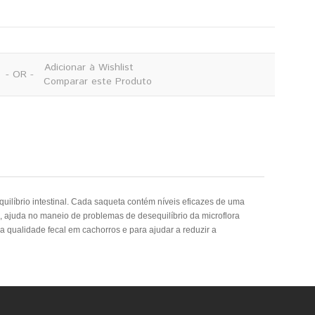
Adicionar à Wishlist
- OR -
Comparar este Produto
uilíbrio intestinal. Cada saqueta contém níveis eficazes de uma
al, ajuda no maneio de problemas de desequilíbrio da microflora
ca qualidade fecal em cachorros e para ajudar a reduzir a