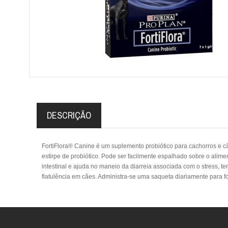
DESCRIÇÃO
FortiFlora® Canine é um suplemento probiótico para cachorros e cãe
estirpe de probiótico. Pode ser facilmente espalhado sobre o alimen
intestinal e ajuda no maneio da diarreia associada com o stress, t
flatulência em cães. Administra-se uma saqueta diariamente para fo