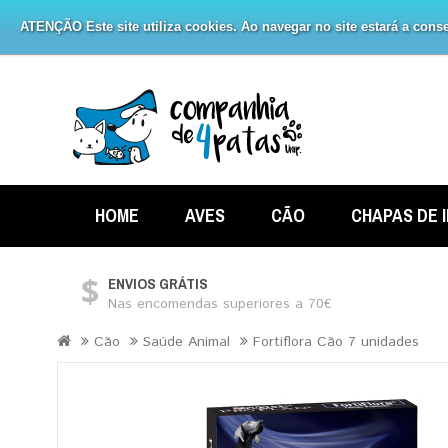
ATENÇÃO Este site utiliza cookies. Ao navegar no site estará a consen
HOME
AVES
CÃO
CHAPAS DE 
ENVIOS GRÁTIS
Nas encomendas superiores a 70€
Cão
Saúde Animal
Fortiflora Cão 7 unidades