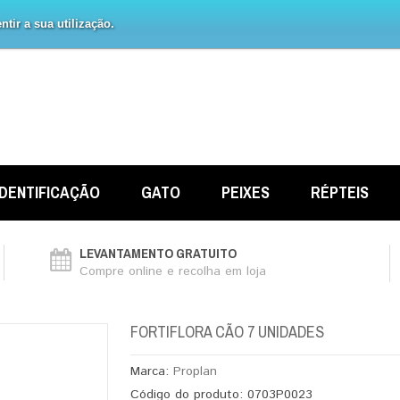
tir a sua utilização.
IDENTIFICAÇÃO
GATO
PEIXES
RÉPTEIS
LEVANTAMENTO GRATUITO
Compre online e recolha em loja
FORTIFLORA CÃO 7 UNIDADES
Marca:
Proplan
Código do produto:
0703P0023