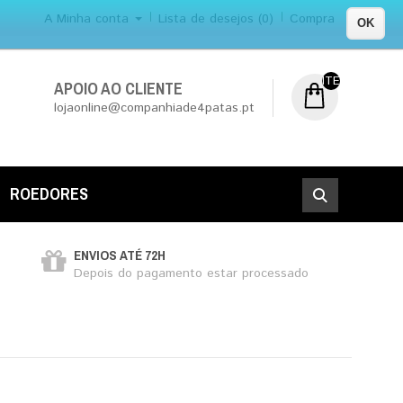
A Minha conta
Lista de desejos (0)
Compra
OK
ITEM (NS) DE 0
APOIO AO CLIENTE
lojaonline@companhiade4patas.pt
ROEDORES
ENVIOS ATÉ 72H
Depois do pagamento estar processado