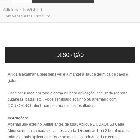
Adicionar à Wishlist
Comparar este Produto
DESCRIÇÃO
Ajuda a acalmar a pele sensível e a manter a saúde dérmica de cães e
gatos.
Pode ser usado em todo o corpo ou para aplicação localizada
(dobras
cutâneas, patas, etc). Pode ser usado sozinho ou alternado com
DOUXO®S3 Calm Champô para ótimos resultados.
Instruções:
Apenas uso externo. Agitar antes de usar. Aplique DOUXO®S3 Calm
Mousse numa camada seca e escovada. Dispensar 1 ou 2 borrifadas na
mão e depois aplicar a mousse no animal, cobrindo todo o corpo,