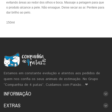
evitando áreas ao redor dos olhos e boca. Massaje a pelagem para que
o produto alcance a pele. Não enxague. Deixe secar ao ar. Penteie para
dar brilho ao pelo.
150ml
Estamos em constante evolução e atentos aos pedidos de
quem nos confia os seus animais de estimação. No Grupo
“Companhia de 4 patas”, Cuidamos com Paixão…❤
INFORMAÇÃO
EXTRAS