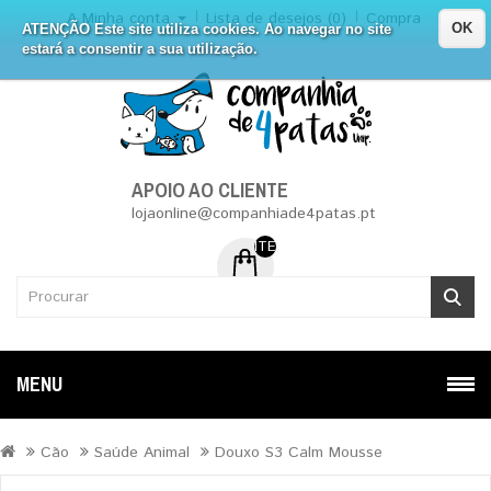
A Minha conta
Lista de desejos (0)
Compra
OK
ATENÇÃO Este site utiliza cookies. Ao navegar no site
estará a consentir a sua utilização.
APOIO AO CLIENTE
lojaonline@companhiade4patas.pt
ITEM (NS) DE 0 - 0.00€
MENU
Cão
Saúde Animal
Douxo S3 Calm Mousse