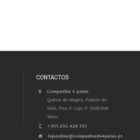
CONTACTOS
Companhia 4 patas
Quinta da Alagoa, Palácio do
Gelo, Piso 0, Loja 17 3500-606
Viseu
+351 232 428 133
lojaonline@companhiade4patas.pt