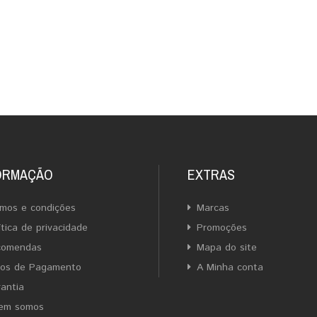
ORMAÇÃO
EXTRAS
mos e condições
Marcas
ítica de privacidade
Promoções
comendas
Mapa do site
ios de Pagamento
A Minha conta
antia
em somos