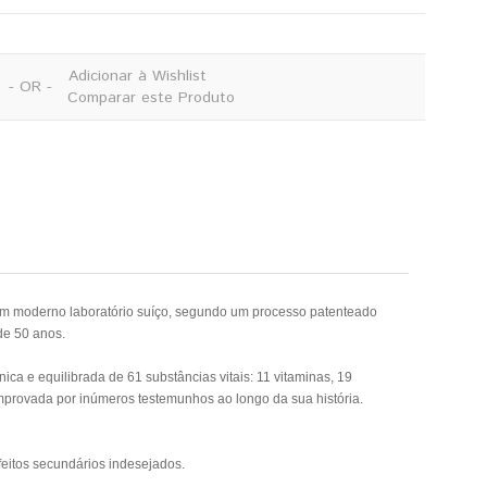
Adicionar à Wishlist
- OR -
Comparar este Produto
num moderno laboratório suíço, segundo um processo patenteado
de 50 anos.
ca e equilibrada de 61 substâncias vitais: 11 vitaminas, 19
comprovada por inúmeros testemunhos ao longo da sua história.
eitos secundários indesejados.