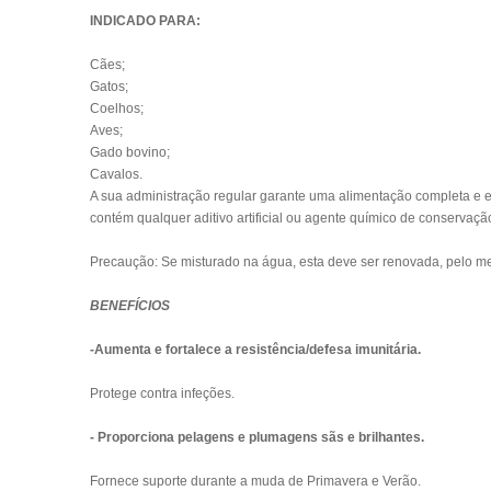
INDICADO PARA:
Cães;
Gatos;
Coelhos;
Aves;
Gado bovino;
Cavalos.
A sua administração regular garante uma alimentação completa e e
contém qualquer aditivo artificial ou agente químico de conservaçã
Precaução: Se misturado na água, esta deve ser renovada, pelo men
BENEFÍCIOS
-Aumenta e fortalece a resistência/defesa imunitária.
Protege contra infeções.
- Proporciona pelagens e plumagens sãs e brilhantes.
Fornece suporte durante a muda de Primavera e Verão.