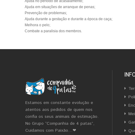
Ajuda no período de acasalamento;
Ajuda em situações de arranque de penas;
Prevenção de problemas;
Ajuda durante a gestação e durante a época de caça;
Melhora o pelo;
Combate a paralisia dos membros.
INF
Ter
Pol
Estamos em constante evolução e
En
atentos aos pedidos de quem nos
Me
confia os seus animais de estimação.
Gar
No Grupo “Companhia de 4 patas”,
Cuidamos com Paixão…❤
Qu