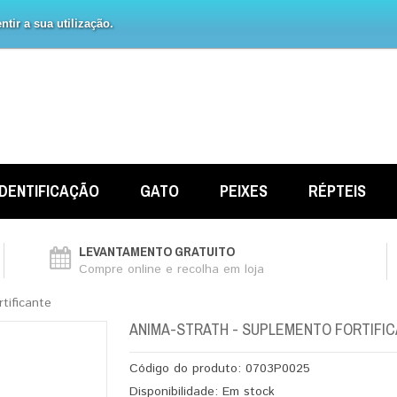
tir a sua utilização.
IDENTIFICAÇÃO
GATO
PEIXES
RÉPTEIS
LEVANTAMENTO GRATUITO
Compre online e recolha em loja
tificante
ANIMA-STRATH - SUPLEMENTO FORTIFI
Código do produto:
0703P0025
Disponibilidade:
Em stock