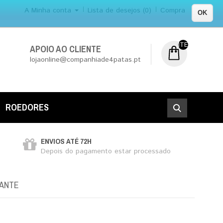
A Minha conta
Lista de desejos (0)
Compra
OK
ITEM (NS) DE 0
APOIO AO CLIENTE
lojaonline@companhiade4patas.pt
ROEDORES
ENVIOS ATÉ 72H
Depois do pagamento estar processado
CANTE