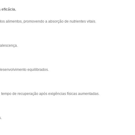
 eficácia.
dos alimentos, promovendo a absorção de nutrientes vitais.
valescença.
desenvolvimento equilibrados.
 o tempo de recuperação após exigências físicas aumentadas.
s.