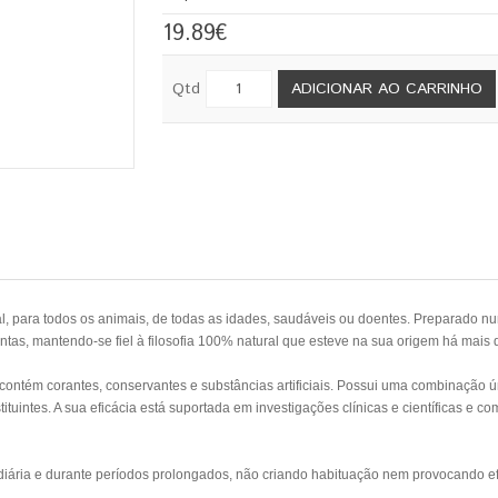
19.89€
Qtd
ADICIONAR AO CARRINHO
al, para todos os animais, de todas as idades, saudáveis ou doentes. Preparado 
tas, mantendo-se fiel à filosofia 100% natural que esteve na sua origem há mais 
ntém corantes, conservantes e substâncias artificiais. Possui uma combinação úni
ituintes. A sua eficácia está suportada em investigações clínicas e científicas e 
ária e durante períodos prolongados, não criando habituação nem provocando ef