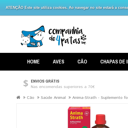
ATENÇÃO Este site utiliza cookies. Ao navegar no site estará a consen
HOME
AVES
CÃO
CHAPAS DE 
ENVIOS GRÁTIS
Nas encomendas superiores a 70€
Cão
Saúde Animal
Anima-Strath - Suplemento for