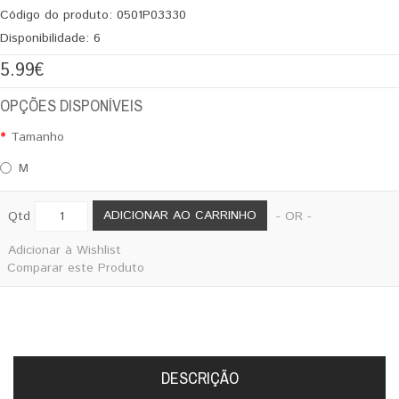
Código do produto:
0501P03330
Disponibilidade:
6
5.99€
OPÇÕES DISPONÍVEIS
Tamanho
M
ADICIONAR AO CARRINHO
Qtd
- OR -
Adicionar à Wishlist
Comparar este Produto
DESCRIÇÃO