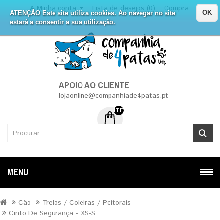
A Minha conta
Lista de desejos (0)
Compra
OK
ATENÇÃO Este site utiliza cookies. Ao navegar no site
estará a consentir a sua utilização.
APOIO AO CLIENTE
lojaonline@companhiade4patas.pt
ITEM (NS) DE 0 - 0.00€
MENU
Cão
Trelas / Coleiras / Peitorais
Cinto De Segurança - XS-S