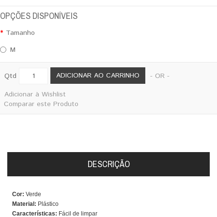
OPÇÕES DISPONÍVEIS
Tamanho
M
ADICIONAR AO CARRINHO
Qtd
- OR -
Adicionar à Wishlist
Comparar este Produto
DESCRIÇÃO
Cor:
Verde
Material:
Plástico
Características:
Fácil de limpar