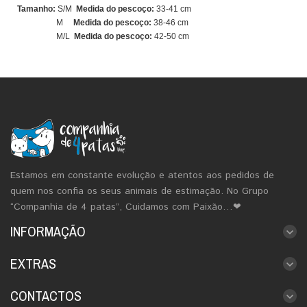
Tamanho:
S/M
Medida do pescoço:
33-41 cm
M
Medida do pescoço:
38-46 cm
M/L
Medida do pescoço:
42-50 cm
Estamos em constante evolução e atentos aos pedidos de
quem nos confia os seus animais de estimação. No Grupo
“Companhia de 4 patas”, Cuidamos com Paixão…❤
INFORMAÇÃO
EXTRAS
CONTACTOS