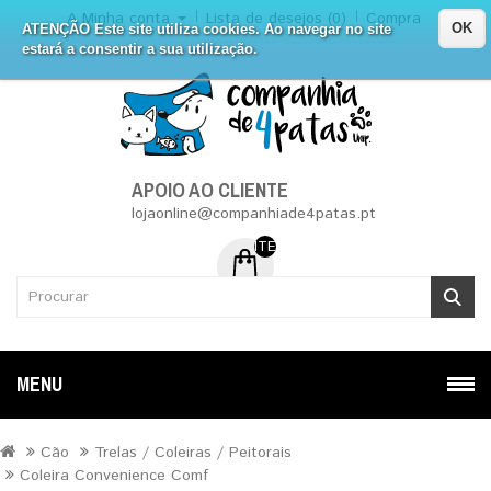
A Minha conta
Lista de desejos (0)
Compra
OK
ATENÇÃO Este site utiliza cookies. Ao navegar no site
estará a consentir a sua utilização.
APOIO AO CLIENTE
lojaonline@companhiade4patas.pt
ITEM (NS) DE 0 - 0.00€
MENU
Cão
Trelas / Coleiras / Peitorais
Coleira Convenience Comf