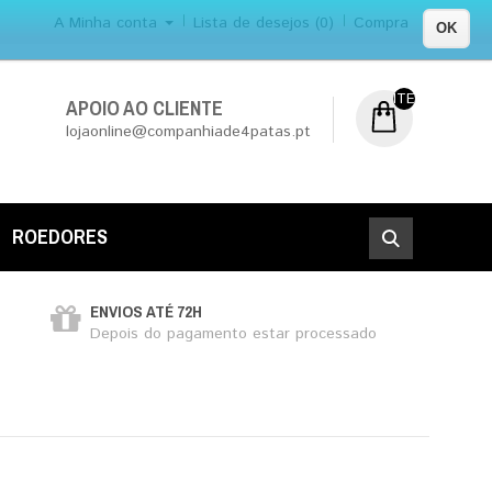
A Minha conta
Lista de desejos (0)
Compra
OK
ITEM (NS) DE 0
APOIO AO CLIENTE
lojaonline@companhiade4patas.pt
ROEDORES
ENVIOS ATÉ 72H
Depois do pagamento estar processado