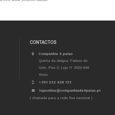
 linho, azeite, polifenóis naturais.
CONTACTOS
Companhia 4 patas
Quinta da Alagoa, Palácio do
Gelo, Piso 0, Loja 17 3500-606
Viseu
+351 232 428 133
lojaonline@companhiade4patas.pt
( chamada para a rede fixa nacional )