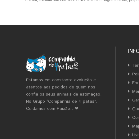
animal, estabilizada com tocoferóis mistos de origem natural, polpa d
INF
Ter
Pol
Estamos em constante evolução e
En
atentos aos pedidos de quem nos
Me
confia os seus animais de estimação.
Gar
No Grupo “Companhia de 4 patas”,
Cuidamos com Paixão…❤
Qu
Co
Map
Liv