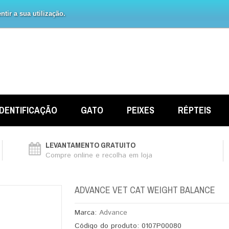
tir a sua utilização.
IDENTIFICAÇÃO
GATO
PEIXES
RÉPTEIS
LEVANTAMENTO GRATUITO
Compre online e recolha em loja
ADVANCE VET CAT WEIGHT BALANCE
Marca:
Advance
Código do produto:
0107P00080