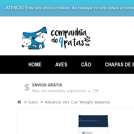
ATENÇÃO Este site utiliza cookies. Ao navegar no site estará a consen
HOME
AVES
CÃO
CHAPAS DE 
ENVIOS GRÁTIS
Nas encomendas superiores a 70€
Gato
Advance Vet Cat Weight Balance