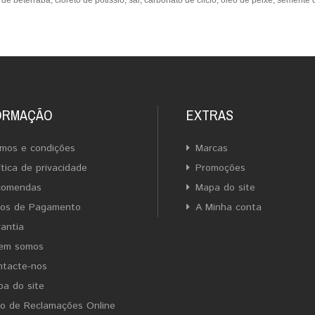
e beterraba, cloreto de potissio, sal, carbonato de cilcio, óleo de peixe, semente de
ORMAÇÃO
EXTRAS
mos e condições
Marcas
ítica de privacidade
Promoções
comendas
Mapa do site
ios de Pagamento
A Minha conta
antia
em somos
ntacte-nos
a do site
ro de Reclamações Online