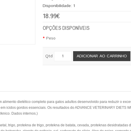
Disponibilidade:
1
18.99€
OPÇÕES DISPONÍVEIS
Peso
Qtd
ADICIONAR AO CARRINHO
o dietético completo para gatos adultos desenvolvido para reduzir o excesso
e rico em icidos gordos essenciais. Os resultados do ADVANCE VETERINARY DIET
lknico. Dados internos.)
tal, trigo, protekna de trigo, protekna de batata, cevada, proteknas desidratadas d