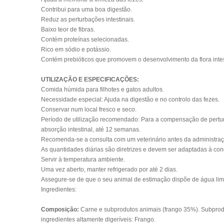
Contribui para uma boa digestão.
Reduz as perturbações intestinais.
Baixo teor de fibras.
Contém proteínas selecionadas.
Rico em sódio e potássio.
Contém prebióticos que promovem o desenvolvimento da flora intes
UTILIZAÇÃO E ESPECIFICAÇÕES:
Comida húmida para filhotes e gatos adultos.
Necessidade especial: Ajuda na digestão e no controlo das fezes.
Conservar num local fresco e seco.
Período de utilização recomendado: Para a compensação de perturba
absorção intestinal, até 12 semanas.
Recomenda-se a consulta com um veterinário antes da administraç
As quantidades diárias são diretrizes e devem ser adaptadas à cond
Servir à temperatura ambiente.
Uma vez aberto, manter refrigerado por até 2 dias.
Assegure-se de que o seu animal de estimação dispõe de água lim
Ingredientes:
Composição:
Carne e subprodutos animais
(frango 35%). Subprod
ingredientes altamente digeríveis: Frango.