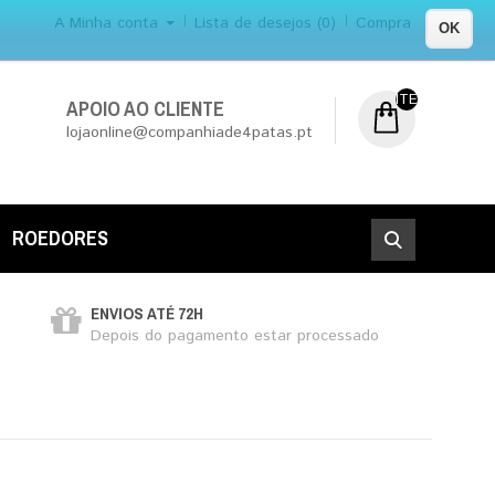
A Minha conta
Lista de desejos (0)
Compra
OK
ITEM (NS) DE 0
APOIO AO CLIENTE
lojaonline@companhiade4patas.pt
ROEDORES
ENVIOS ATÉ 72H
Depois do pagamento estar processado