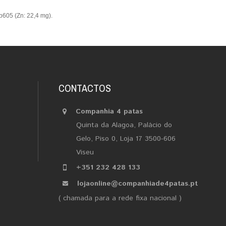
3b605
(Zn: 22,4 mg).
CONTACTOS
Companhia 4 patas
Quinta da Alagoa, Palácio do
Gelo, Piso 0, Loja 17 3500-606
Viseu
+351 232 428 133
lojaonline@companhiade4patas.pt
( chamada para a rede fixa nacional )