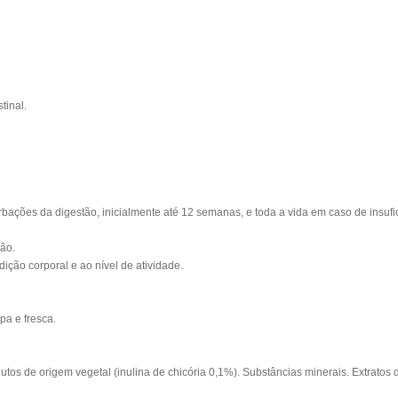
tinal.
ções da digestão, inicialmente até 12 semanas, e toda a vida em caso de insufic
ão.
ição corporal e ao nível de atividade.
pa e fresca.
utos de origem vegetal
(inulina de chicória 0,1%). Substâncias minerais. Extratos 