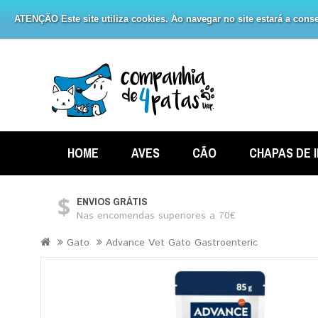
ATENÇÃO Este site utiliza cookies. Ao navegar no site estará a consen
HOME
AVES
CÃO
CHAPAS DE 
ENVIOS GRÁTIS
Nas encomendas superiores a 70€
Gato
Advance Vet Gato Gastroenteric