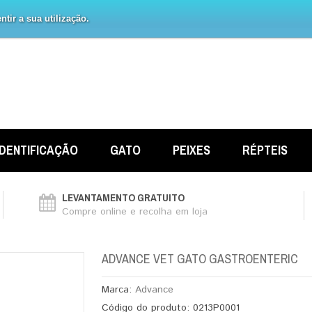
tir a sua utilização.
IDENTIFICAÇÃO
GATO
PEIXES
RÉPTEIS
LEVANTAMENTO GRATUITO
Compre online e recolha em loja
ADVANCE VET GATO GASTROENTERIC
Marca:
Advance
Código do produto:
0213P0001