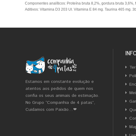
Componentes analíticos: Proteína bruta 8,2%, gordura bruta 3,6%, 
Aditivos: Vitamina D3 203 UI. Vitamina E 84 mg. Taurina 465 mg. 
INF
Ter
Pol
Estamos em constante evolução e
En
atentos aos pedidos de quem nos
Me
confia os seus animais de estimação.
Gar
No Grupo “Companhia de 4 patas”,
Cuidamos com Paixão…❤
Qu
Co
Map
Liv