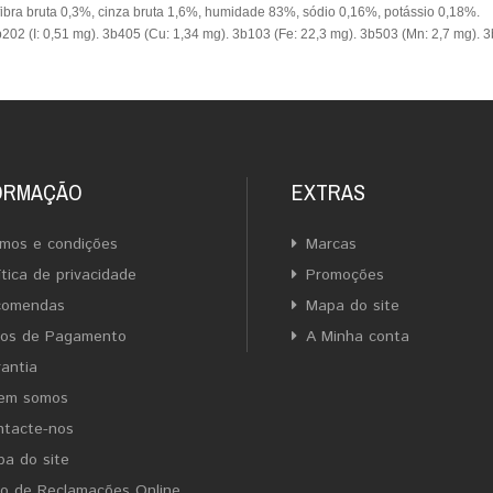
fibra bruta 0,3%, cinza bruta 1,6%, humidade 83%, sódio 0,16%, potássio 0,18%.
3b202
(I: 0,51 mg). 3b405
(Cu: 1,34 mg). 3b103
(Fe: 22,3 mg). 3b503
(Mn: 2,7 mg). 
ORMAÇÃO
EXTRAS
mos e condições
Marcas
ítica de privacidade
Promoções
comendas
Mapa do site
ios de Pagamento
A Minha conta
antia
em somos
ntacte-nos
a do site
ro de Reclamações Online