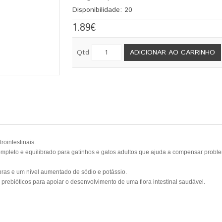
Disponibilidade:
20
1.89€
Qtd
ADICIONAR AO CARRINHO
ointestinais.
ompleto e equilibrado para gatinhos e gatos adultos que ajuda a compensar proble
ibras e um nível aumentado de sódio e potássio.
 prebióticos para apoiar o desenvolvimento de uma flora intestinal saudável.