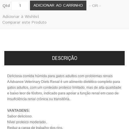
ADICIONAR AO CARRINHO
Qtd
- OR -
Adicionar à Wishlist
Comparar este Produto
DESCRIÇÃO
Deliciosa comida húmida para gatos adultos com problemas renais
A Advance Veterinary Diets Renal é um alimento dietético completo para
gatos adultos, com um conteúdo proteico limitado, mas de alta qualidade
e baixo teor de fósforo, indicado para apoiar a função renal em caso de
insuficiência renal crónica ou transitória.
VANTAGENS:
Sabor delicioso.
Nível proteico moderado.
Reduz a carga de trabalho dos rins.