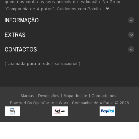
quem nos confia os seus animais de estimação. No Grupo
“Companhia de 4 patas”, Cuidamos com Paixão…❤
INFORMAÇÃO
EXTRAS
CONTACTOS
( chamada para a rede fixa nacional )
Marcas
Devoluções
Mapa do site
Contacte-nos
Powered By
OpenCart
e
inWork
Companhia de 4 Patas © 2026