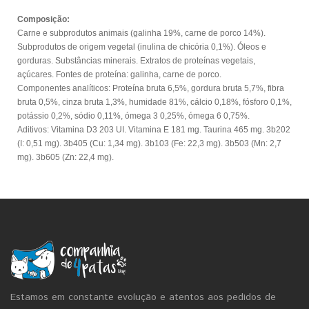
Composição:
Carne e subprodutos animais
(galinha 19%, carne de porco 14%).
Subprodutos de origem vegetal
(inulina de chicória 0,1%). Óleos e
gorduras. Substâncias minerais. Extratos de proteínas vegetais,
açúcares. Fontes de proteína: galinha, carne de porco.
Componentes analíticos: Proteína bruta 6,5%, gordura bruta 5,7%, fibra
bruta 0,5%, cinza bruta 1,3%, humidade 81%, cálcio 0,18%, fósforo 0,1%,
potássio 0,2%, sódio 0,11%, ómega 3 0,25%, ómega 6 0,75%.
Aditivos: Vitamina D3 203 UI. Vitamina E 181 mg. Taurina 465 mg. 3b202
(I: 0,51 mg). 3b405
(Cu: 1,34 mg). 3b103
(Fe: 22,3 mg). 3b503
(Mn: 2,7
mg). 3b605
(Zn: 22,4 mg).
Estamos em constante evolução e atentos aos pedidos de