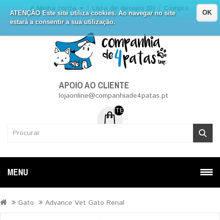
A Minha conta
Lista de desejos (0)
Compra
OK
ATENÇÃO Este site utiliza cookies. Ao navegar no site
estará a consentir a sua utilização.
APOIO AO CLIENTE
lojaonline@companhiade4patas.pt
ITEM (NS) DE 0 - 0.00€
MENU
Gato
Advance Vet Gato Renal