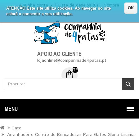
A Minha conta
Lista de desejos (0)
Compra
OK
ATENÇÃO Este site utiliza cookies. Ao navegar no site
estará a consentir a sua utilização.
APOIO AO CLIENTE
lojaonline@companhiade4patas.pt
ITEM (NS) DE 0 - 0.00€
MENU
Gato
Arranhador e Centro de Brincadeiras Para Gatos Gloria Jarama