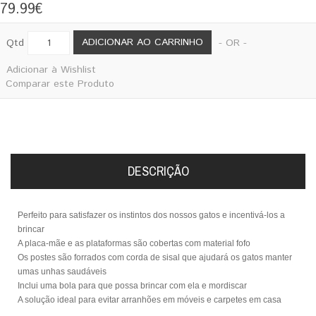
79.99€
ADICIONAR AO CARRINHO
Qtd
- OR -
Adicionar à Wishlist
Comparar este Produto
DESCRIÇÃO
Perfeito para satisfazer os instintos dos nossos gatos e incentivá-los a
brincar
A placa-mãe e as plataformas são cobertas com material fofo
Os postes são forrados com corda de sisal que ajudará os gatos manter
umas unhas saudáveis
Inclui uma bola para que possa brincar com ela e mordiscar
A solução ideal para evitar arranhões em móveis e carpetes em casa