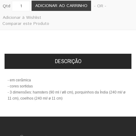
ADICIONAR AO CARRINHO
Qtd
- OR -
Adicionar à Wishlist
Comparar este Produto
DESCRIÇÃO
- em cerâmica
- cores sortidas
- 3 dimensões: hamsters
(90 ml / ø8 cm), porquinhos da Índia
(240 ml/ ø
11 cm), coelhos
(240 ml/ ø 11 cm)