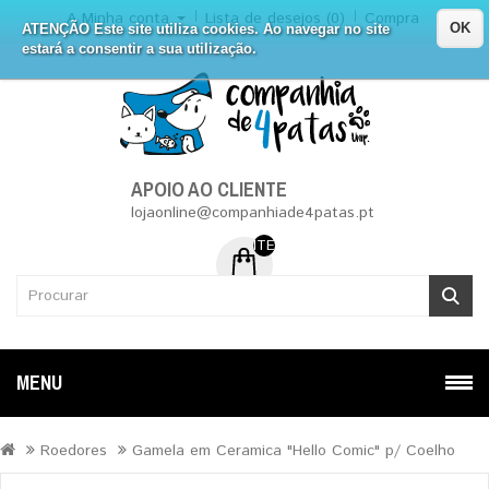
A Minha conta
Lista de desejos (0)
Compra
OK
ATENÇÃO Este site utiliza cookies. Ao navegar no site
estará a consentir a sua utilização.
APOIO AO CLIENTE
lojaonline@companhiade4patas.pt
ITEM (NS) DE 0 - 0.00€
MENU
Roedores
Gamela em Ceramica "Hello Comic" p/ Coelho